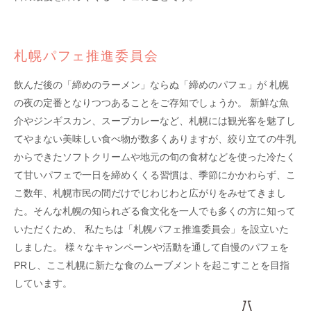
札幌パフェ推進委員会
飲んだ後の「締めのラーメン」ならぬ「締めのパフェ」が 札幌
の夜の定番となりつつあることをご存知でしょうか。 新鮮な魚
介やジンギスカン、スープカレーなど、札幌には観光客を魅了し
てやまない美味しい食べ物が数多くありますが、絞り立ての牛乳
からできたソフトクリームや地元の旬の食材などを使った冷たく
て甘いパフェで一日を締めくくる習慣は、季節にかかわらず、こ
こ数年、札幌市民の間だけでじわじわと広がりをみせてきまし
た。そんな札幌の知られざる食文化を一人でも多くの方に知って
いただくため、 私たちは「札幌パフェ推進委員会」を設立いた
しました。 様々なキャンペーンや活動を通して自慢のパフェを
PRし、ここ札幌に新たな食のムーブメントを起こすことを目指
しています。