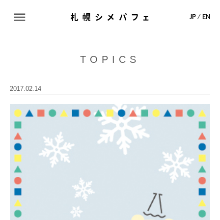
ABOUT
JP
⁄
EN
TOPICS
TOPICS
SHOP LIST
2017.02.14
MAP
CONTACT