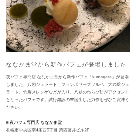
ななかま堂から新作パフェが登場しました
夜パフェ専門店 ななかま堂から新作パフェ「kumagera」が登場
しました。八朔ジェラート、フランボワーズソルベ、大吟醸ジェ
ラート、竹炭メレンゲなどが入り、八朔のわらび餅がアクセント
となったパフェです。試行錯誤の末誕生した力作をぜひご賞味く
ださい。
■
夜パフェ専門店 ななかま堂
札幌市中央区南4条西5丁目 第四藤井ビル2F