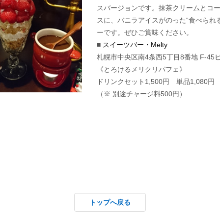
スバージョンです。抹茶クリームとコ
スに、バニラアイスがのった“食べられ
ーです。ぜひご賞味ください。
■
スイーツバー・Melty
札幌市中央区南4条西5丁目8番地 F-45ビ
《とろけるメリクリパフェ》
ドリンクセット1,500円 単品1,080円
（※ 別途チャージ料500円）
トップへ戻る