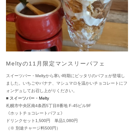
Meltyの11月限定マンスリーパフェ
スイーツバー・Meltyから寒い時期にピッタリのパフェが登場し
ました。いちごやバナナ、マシュマロを温かいチョコレートにフ
ォンデュしてお召し上がりください。
■
スイーツバー・Melty
札幌市中央区南4条西5丁目8番地 F-45ビル9F
《ホットチョコレートパフェ》
ドリンクセット1,500円 単品1,080円
（※ 別途チャージ料500円）