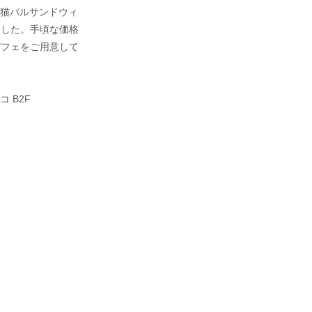
「山猫バルサンドウィ
ました。手頃な価格
パフェをご用意して
 B2F