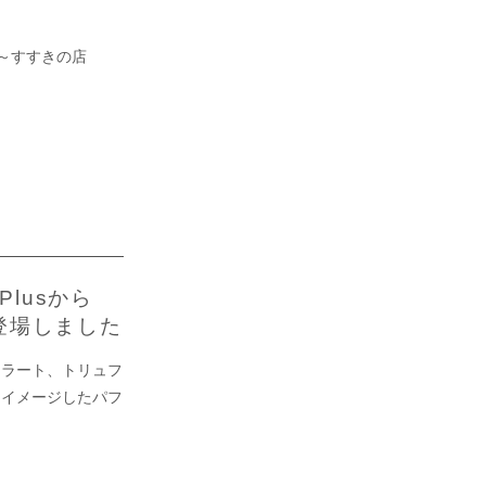
ト～すすきの店
lusから
登場しました
ェラート、トリュフ
をイメージしたパフ