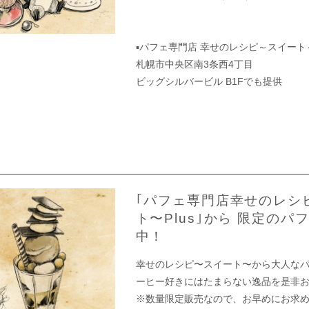
▪︎パフェ専門店 幸せのレシピ～スイー
札幌市中央区南3条西4丁目
ビッグシルバービル B1Fでも提供
｢パフェ専門店幸せのレシ
ト〜Plus｣から 限定のパ
中！
幸せのレシピ〜スイート〜から大人なパ
ーヒー好きにはたまらない逸品を是非
※数量限定販売なので、お早めにお求