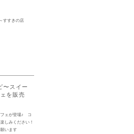
ト～すすきの店
ピ〜スイー
フェを販売
フェが登場♪ コ
お楽しみください！
め願います