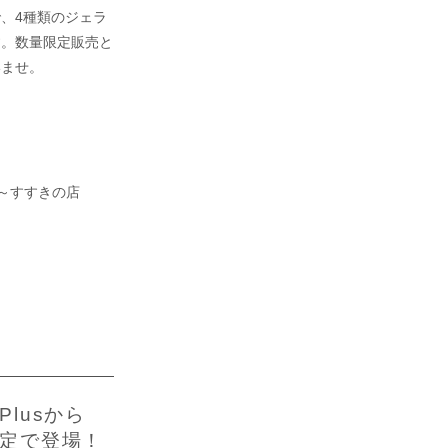
、4種類のジェラ
す。数量限定販売と
いませ。
ト～すすきの店
lusから
定で登場！