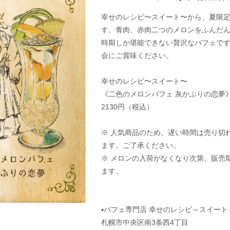
幸せのレシピ〜スイート〜から、夏限
す。青肉、赤肉二つのメロンをふんだ
時期しか堪能できない贅沢なパフェで
会にご賞味ください。
幸せのレシピ〜スイート〜
《二色のメロンパフェ 灰かぶりの恋夢
2130円（税込）
※ 人気商品のため、遅い時間は売り切
ます。ご了承ください。
※ メロンの入荷がなくなり次第、販売
ます。
▪︎パフェ専門店 幸せのレシピ～スイー
札幌市中央区南3条西4丁目