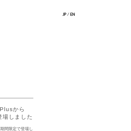
JP
⁄
EN
lusから
登場しました
が期間限定で登場し