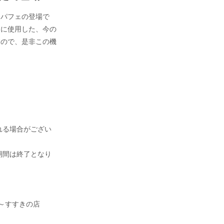
定パフェの登場で
んに使用した、今の
すので、是非この機
》
れる場合がござい
期間は終了となり
ト～すすきの店