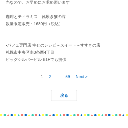
売なので、お早めにお求め願います
珈琲とティラミス 靴履き猫の謀
数量限定販売・1680円（税込）
▪︎パフェ専門店 幸せのレシピ～スイート～すすきの店
札幌市中央区南3条西4丁目
ビッグシルバービル B1Fでも提供
1
2
…
59
Next >
戻る