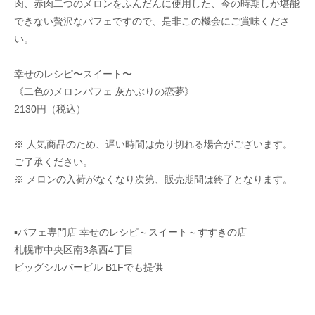
肉、赤肉二つのメロンをふんだんに使用した、今の時期しか堪能
できない贅沢なパフェですので、是非この機会にご賞味くださ
い。
幸せのレシピ〜スイート〜
《二色のメロンパフェ 灰かぶりの恋夢》
2130円（税込）
※ 人気商品のため、遅い時間は売り切れる場合がございます。
ご了承ください。
※ メロンの入荷がなくなり次第、販売期間は終了となります。
▪︎パフェ専門店 幸せのレシピ～スイート～すすきの店
札幌市中央区南3条西4丁目
ビッグシルバービル B1Fでも提供